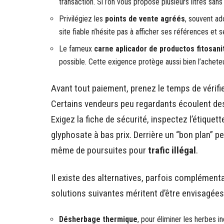
transaction. Si l’on vous propose plusieurs litres sans
Privilégiez les
points de vente agréés
, souvent a
site fiable n’hésite pas à afficher ses références et 
Le fameux
carne aplicador de productos fitosani
possible. Cette exigence protège aussi bien l’achete
Avant tout paiement, prenez le temps de vérifi
Certains vendeurs peu regardants écoulent des
Exigez la fiche de sécurité, inspectez l’étiquet
glyphosate à bas prix. Derrière un “bon plan” p
même de poursuites pour
trafic illégal
.
Il existe des alternatives, parfois complémenta
solutions suivantes méritent d’être envisagées
Désherbage thermique
, pour éliminer les herbes 