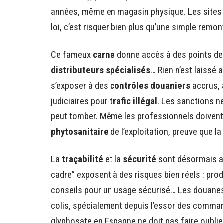
années, même en magasin physique. Les sites we
loi, c’est risquer bien plus qu’une simple remon
Ce fameux
carne
donne accès à des points de v
distributeurs spécialisés
… Rien n’est laissé 
s’exposer à des
contrôles douaniers
accrus, 
judiciaires pour
trafic illégal
. Les sanctions ne
peut tomber. Même les professionnels doivent 
phytosanitaire
de l’exploitation, preuve que la 
La
traçabilité
et la
sécurité
sont désormais au
cadre” exposent à des risques bien réels : prod
conseils pour un usage sécurisé… Les douanes 
colis, spécialement depuis l’essor des command
glyphosate en Espagne ne doit pas faire oublier