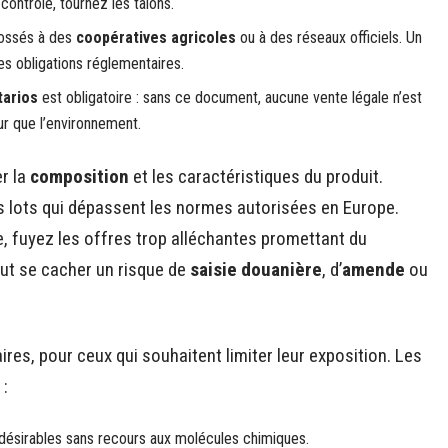
 contrôle, tournez les talons.
dossés à des
coopératives agricoles
ou à des réseaux officiels. Un
ses obligations réglementaires.
tarios
est obligatoire : sans ce document, aucune vente légale n’est
ur que l’environnement.
er la
composition
et les caractéristiques du produit.
 lots qui dépassent les normes autorisées en Europe.
te, fuyez les offres trop alléchantes promettant du
eut se cacher un risque de
saisie douanière
, d’
amende
ou
ires, pour ceux qui souhaitent limiter leur exposition. Les
 :
indésirables sans recours aux molécules chimiques.