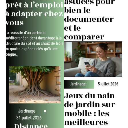
astuces pour
prêt à l’emploi
bien le
à adapter chez
documenter
vous
et le
La réussite d'un parterre
comparer
méditerranéen tient davantage à la
structure du sol et au choix de trois
ou quatre espèces clés qu'à une
longue
…
Jardinage
5 juillet 2026
Jeux du nain
de jardin sur
mobile : les
Jardinage
31 juillet 2026
meilleures
Distance