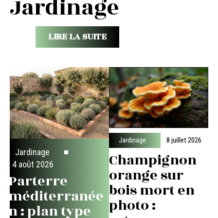
Jardinage
LIRE LA SUITE
Jardinage
8 juillet 2026
Jardinage
Champignon
4 août 2026
orange sur
Parterre
bois mort en
méditerranée
photo :
n : plan type