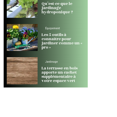
Qu’est-ce que le
jardinage
hydroponique ?
Équipement
Les 5 outils à
connaître pour
jardiner comme un «
pro »
Jardinage
La terrasse en bois
apporte un cachet
supplémentaire à
votre espace vert