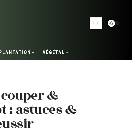
PLANTATION
VÉGÉTAL
à couper &
t : astuces &
éussir