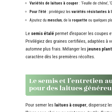
Variétés de laitues à couper
: ‘Feuille de chêne’, 
Pour l’été
: privilégiez les
variétés résistantes à 
Ajoutez du
mesclun
, de la
roquette
ou quelques pl
Le
semis étalé
permet d’espacer les coupes et 
Privilégiez des graines certifiées, adaptées à 
automne plus frais. Mélanger les
jeunes plan
caractère dès les premières récoltes.
Le semis et l’entretien a
pour des laitues généreu
Pour semer les
laitues à couper
, dispersez le